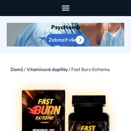
Skip
to
content
PsycHamb
(Press
Enter)
Zobrazit vše
Domů
/
Vitamínové doplňky
/ Fast Burn Extreme