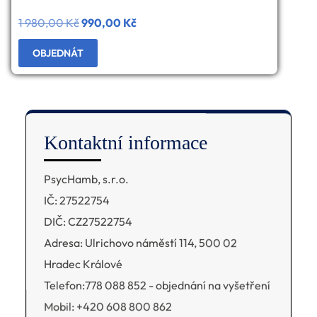
1 980,00
Kč
Původní
990,00
Kč
Aktuální
cena
cena
OBJEDNÁT
byla:
je:
1
990,00 Kč.
980,00 Kč.
Kontaktní informace
PsycHamb, s.r.o.
IČ: 27522754
DIČ: CZ27522754
Adresa: Ulrichovo náměstí 114, 500 02
Hradec Králové
Telefon:778 088 852 - objednání na vyšetření
Mobil: +420 608 800 862