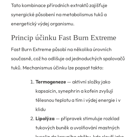
Tato kombinace přírodních extraktů zajišťuje
synergické působení na metabolismus tuků a
energetický výdej organismu.
Princip účinku Fast Burn Extreme
Fast Burn Extreme působí na několika úrovních
současně, což ho odlišuje od jednoduchých spalovačů
tuků. Mechanismus účinku lze popsat takto:
Termogeneze
— aktivní složky jako
kapsaicin, synephrin a kofein zvyšují
tělesnou teplotu a tím i výdej energie i v
klidu
Lipolýza
— přípravek stimuluje rozklad
tukových buněk a uvolňování mastných
kyselin do krevního oběhu, kde slouží jako