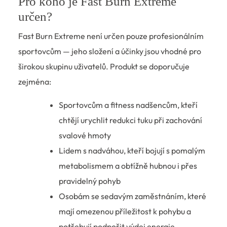
Pro koho je Fast Burn Extreme
určen?
Fast Burn Extreme není určen pouze profesionálním
sportovcům — jeho složení a účinky jsou vhodné pro
širokou skupinu uživatelů. Produkt se doporučuje
zejména:
Sportovcům a fitness nadšencům, kteří
chtějí urychlit redukci tuku při zachování
svalové hmoty
Lidem s nadváhou, kteří bojují s pomalým
metabolismem a obtížně hubnou i přes
pravidelný pohyb
Osobám se sedavým zaměstnáním, které
mají omezenou příležitost k pohybu a
potřebují podpořit výdej energie