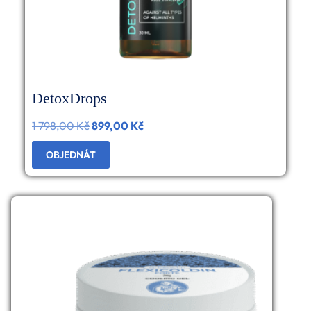
DetoxDrops
1 798,00
Kč
Původní
899,00
Kč
Aktuální
cena
cena
OBJEDNÁT
byla:
je:
1
899,00 Kč.
798,00 Kč.