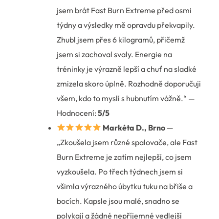
jsem brát Fast Burn Extreme před osmi
týdny a výsledky mě opravdu překvapily.
Zhubl jsem přes 6 kilogramů, přičemž
jsem si zachoval svaly. Energie na
tréninky je výrazně lepší a chuť na sladké
zmizela skoro úplně. Rozhodně doporučuji
všem, kdo to myslí s hubnutím vážně.“ —
Hodnocení:
5/5
Markéta D., Brno
—
„Zkoušela jsem různé spalovače, ale Fast
Burn Extreme je zatím nejlepší, co jsem
vyzkoušela. Po třech týdnech jsem si
všimla výrazného úbytku tuku na břiše a
bocích. Kapsle jsou malé, snadno se
polykají a žádné nepříjemné vedlejší