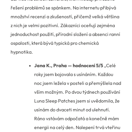
řešení problémů se spánkem. Na internetu přibývá
množství recenzí a zkušeností, přičemž velká většina
z nich je velmi pozitivní. Zákazníci oceňují zejména
jednoduchost použití, přírodní složení a absenci ranní
ospalosti, která bývá typická pro chemická
hypnotika.
Jana K., Praha — hodnocení 5/5
„Celé
roky jsem bojovala s usínáním. Každou
noc jsem ležela v posteli a přemýšlela nad
vším možným. Po dvou týdnech používání
Luna Sleep Patches jsem si uvědomila, že
usínám do dvaceti minut od ulehnutí.
Ráno vstávám odpočatá a konečně mám
energii na celý den. Nalepení trvá vteřinu