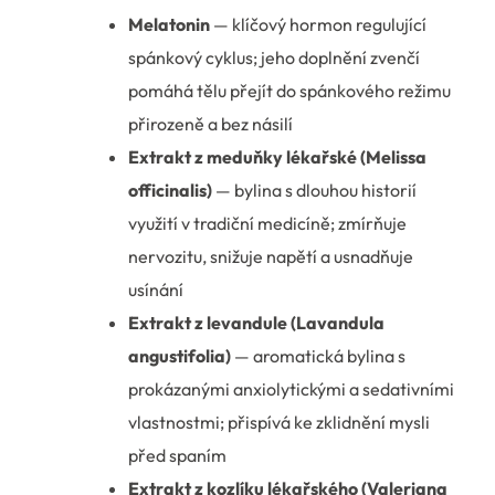
Melatonin
— klíčový hormon regulující
spánkový cyklus; jeho doplnění zvenčí
pomáhá tělu přejít do spánkového režimu
přirozeně a bez násilí
Extrakt z meduňky lékařské (Melissa
officinalis)
— bylina s dlouhou historií
využití v tradiční medicíně; zmírňuje
nervozitu, snižuje napětí a usnadňuje
usínání
Extrakt z levandule (Lavandula
angustifolia)
— aromatická bylina s
prokázanými anxiolytickými a sedativními
vlastnostmi; přispívá ke zklidnění mysli
před spaním
Extrakt z kozlíku lékařského (Valeriana