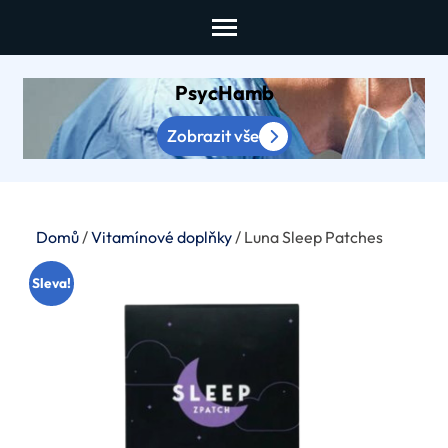
Skip
to
content
PsycHamb
(Press
Enter)
Zobrazit vše
Domů
/
Vitamínové doplňky
/ Luna Sleep Patches
Sleva!