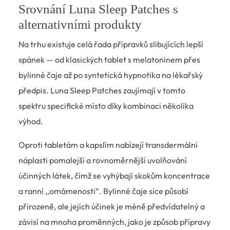
Srovnání Luna Sleep Patches s
alternativními produkty
Na trhu existuje celá řada přípravků slibujících lepší
spánek — od klasických tablet s melatoninem přes
bylinné čaje až po syntetická hypnotika na lékařský
předpis. Luna Sleep Patches zaujímají v tomto
spektru specifické místo díky kombinaci několika
výhod.
Oproti tabletám a kapslím nabízejí transdermální
náplasti pomalejší a rovnoměrnější uvolňování
účinných látek, čímž se vyhýbají skokům koncentrace
a ranní ,,omámenosti“. Bylinné čaje sice působí
přirozeně, ale jejich účinek je méně předvídatelný a
závisí na mnoha proměnných, jako je způsob přípravy