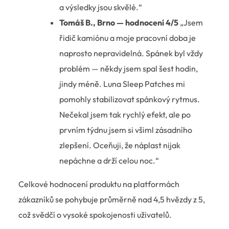
a výsledky jsou skvělé.“
Tomáš B., Brno — hodnocení 4/5
„Jsem
řidič kamiónu a moje pracovní doba je
naprosto nepravidelná. Spánek byl vždy
problém — někdy jsem spal šest hodin,
jindy méně. Luna Sleep Patches mi
pomohly stabilizovat spánkový rytmus.
Nečekal jsem tak rychlý efekt, ale po
prvním týdnu jsem si všiml zásadního
zlepšení. Oceňuji, že náplast nijak
nepáchne a drží celou noc.“
Celkové hodnocení produktu na platformách
zákazníků se pohybuje průměrně nad 4,5 hvězdy z 5,
což svědčí o vysoké spokojenosti uživatelů.