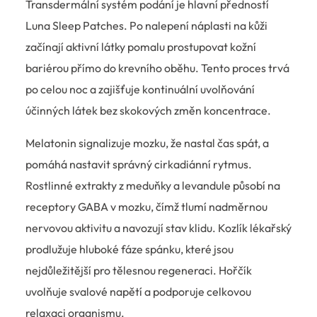
Transdermální systém podání je hlavní předností
Luna Sleep Patches. Po nalepení náplasti na kůži
začínají aktivní látky pomalu prostupovat kožní
bariérou přímo do krevního oběhu. Tento proces trvá
po celou noc a zajišťuje kontinuální uvolňování
účinných látek bez skokových změn koncentrace.
Melatonin signalizuje mozku, že nastal čas spát, a
pomáhá nastavit správný cirkadiánní rytmus.
Rostlinné extrakty z meduňky a levandule působí na
receptory GABA v mozku, čímž tlumí nadměrnou
nervovou aktivitu a navozují stav klidu. Kozlík lékařský
prodlužuje hluboké fáze spánku, které jsou
nejdůležitější pro tělesnou regeneraci. Hořčík
uvolňuje svalové napětí a podporuje celkovou
relaxaci organismu.