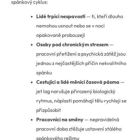
spánkový cyklus:
Lidé trpící nespavostí
— ti, kteří dlouho
nemohou usnout nebo se v noci
opakovaně probouzejí
Osoby pod chronickým stresem
—
pracovní přetížení a psychická zátěž jsou
jednou z nejčastějších příčin nekvalitního
spánku
Cestující a lidé měnící časová pásma
—
jet lag narušuje přirozený biologický
rytmus, náplasti pomáhají tělu rychleji se
přizpůsobit
Pracovníci na směny
— nepravidelná
pracovní doba ztěžuje ustavení stálého
spánkového režimu