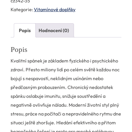
cz342-35
Kategorie:
Vitamínové doplňky
Popis
Hodnocení (0)
Popis
Kvalitní spánek je základem fyzického i psychického
zdraví. Přesto miliony lidí po celém světě každou noc
bojují s nespavostí, neklidným usínáním nebo
předčasným probouzením. Chronický nedostatek
spánku oslabuje imunitu, snižuje soustředění a
negativně ovlivňuje náladu. Moderní životní styl plný
stresu, práce na počítači a nepravidelného rytmu dne
situaci ještě zhoršuje. Hledání efektivního a přitom
bezpečného řešení je proto pro mnohé naléhavou