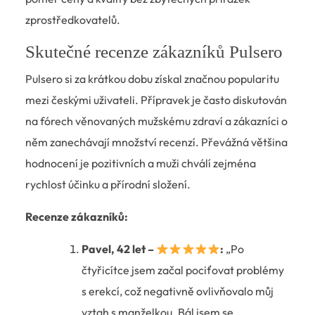
zprostředkovatelů.
Skutečné recenze zákazníků Pulsero
Pulsero si za krátkou dobu získal značnou popularitu
mezi českými uživateli. Přípravek je často diskutován
na fórech věnovaných mužskému zdraví a zákazníci o
něm zanechávají množství recenzí. Převážná většina
hodnocení je pozitivních a muži chválí zejména
rychlost účinku a přírodní složení.
Recenze zákazníků:
Pavel, 42 let –
:
„Po
čtyřicítce jsem začal pociťovat problémy
s erekcí, což negativně ovlivňovalo můj
vztah s manželkou. Bál jsem se