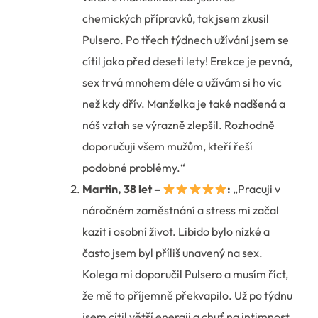
chemických přípravků, tak jsem zkusil
Pulsero. Po třech týdnech užívání jsem se
cítil jako před deseti lety! Erekce je pevná,
sex trvá mnohem déle a užívám si ho víc
než kdy dřív. Manželka je také nadšená a
náš vztah se výrazně zlepšil. Rozhodně
doporučuji všem mužům, kteří řeší
podobné problémy.“
Martin, 38 let –
:
„Pracuji v
náročném zaměstnání a stress mi začal
kazit i osobní život. Libido bylo nízké a
často jsem byl příliš unavený na sex.
Kolega mi doporučil Pulsero a musím říct,
že mě to příjemně překvapilo. Už po týdnu
jsem cítil větší energii a chuť na intimnost.