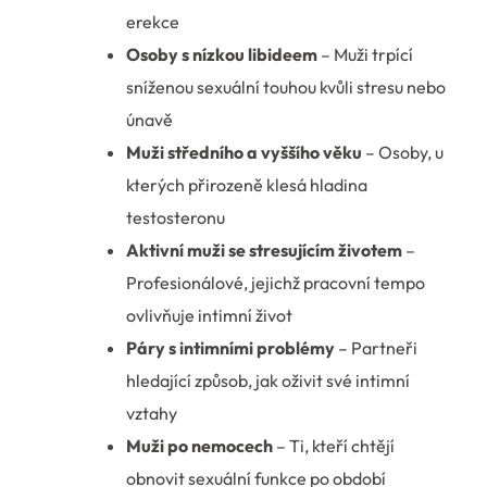
erekce
Osoby s nízkou libideem
– Muži trpící
sníženou sexuální touhou kvůli stresu nebo
únavě
Muži středního a vyššího věku
– Osoby, u
kterých přirozeně klesá hladina
testosteronu
Aktivní muži se stresujícím životem
–
Profesionálové, jejichž pracovní tempo
ovlivňuje intimní život
Páry s intimními problémy
– Partneři
hledající způsob, jak oživit své intimní
vztahy
Muži po nemocech
– Ti, kteří chtějí
obnovit sexuální funkce po období