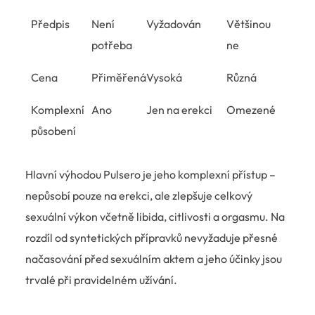
Předpis
Není
Vyžadován
Většinou
potřeba
ne
Cena
Přiměřená
Vysoká
Různá
Komplexní
Ano
Jen na erekci
Omezené
působení
Hlavní výhodou Pulsero je jeho komplexní přístup –
nepůsobí pouze na erekci, ale zlepšuje celkový
sexuální výkon včetně libida, citlivosti a orgasmu. Na
rozdíl od syntetických přípravků nevyžaduje přesné
načasování před sexuálním aktem a jeho účinky jsou
trvalé při pravidelném užívání.