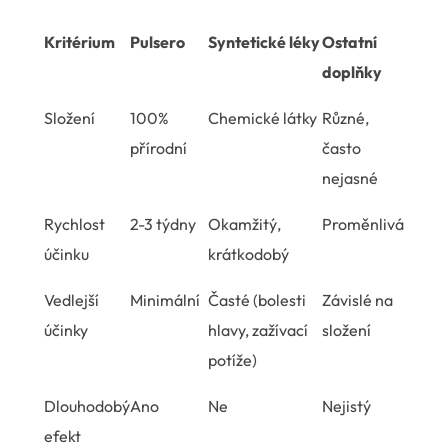
Kritérium
Pulsero
Syntetické léky
Ostatní
doplňky
Složení
100%
Chemické látky
Různé,
přírodní
často
nejasné
Rychlost
2-3 týdny
Okamžitý,
Proměnlivá
účinku
krátkodobý
Vedlejší
Minimální
Časté (bolesti
Závislé na
účinky
hlavy, zažívací
složení
potíže)
Dlouhodobý
Ano
Ne
Nejistý
efekt