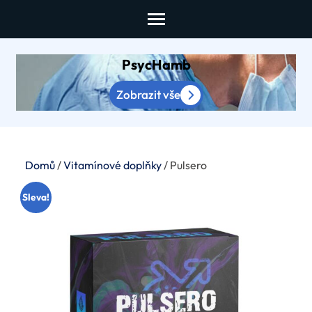
Skip
to
content
PsycHamb
(Press
Enter)
Zobrazit vše
Domů
/
Vitamínové doplňky
/ Pulsero
Sleva!