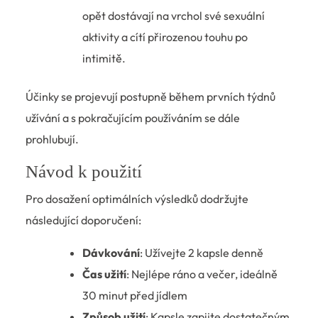
opět dostávají na vrchol své sexuální
aktivity a cítí přirozenou touhu po
intimitě.
Účinky se projevují postupně během prvních týdnů
užívání a s pokračujícím používáním se dále
prohlubují.
Návod k použití
Pro dosažení optimálních výsledků dodržujte
následující doporučení:
Dávkování
: Užívejte 2 kapsle denně
Čas užití
: Nejlépe ráno a večer, ideálně
30 minut před jídlem
Způsob užití
: Kapsle zapijte dostatečným