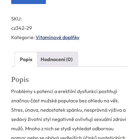
byla:
je:
1
690,00 Kč.
SKU:
380,00 Kč.
cz342-29
Kategorie:
Vitamínové doplňky
Popis
Hodnocení (0)
Popis
Problémy s potencí a erektilní dysfunkcí postihují
značnou část mužské populace bez ohledu na věk.
Stres, únava, nedostatek spánku, nesprávná výživa a
sedavý životní styl negativně ovlivňují sexuální zdraví
mužů. Mnoho z nich se stydí vyhledat odbornou
pomoc nebo se obává vedlejších účinků syntetických