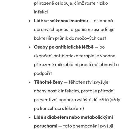
přirozeně oslabuje, čímž roste riziko
infekcí
Lidé se sníženou imunitou
— oslabená
obranyschopnost organismu usnadňuje
bakteriím průnik do močových cest
Osoby po antibiotické léčbě
— po
ukončení antibiotické terapie je vhodné
přirozené mikrobiální prostředí obnovit a
podpořit
Těhotné ženy
— těhotenství zvyšuje
náchylnost k infekcím, proto je přírodní
preventivní podpora zvláště důležitá (vždy
po konzultaci s lékařem)
Lidé s diabetem nebo metabolickými
poruchami
— tato onemocnění zvyšují