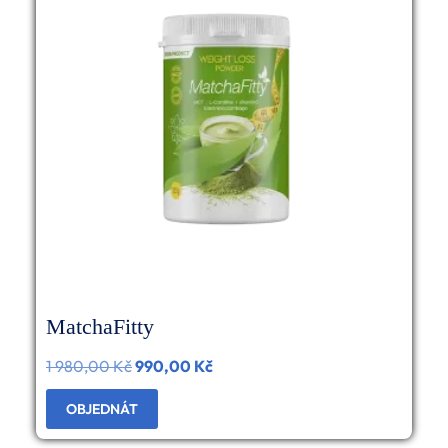
MatchaFitty
1 980,00
Kč
Původní
990,00
Kč
Aktuální
cena
cena
OBJEDNÁT
byla:
je: