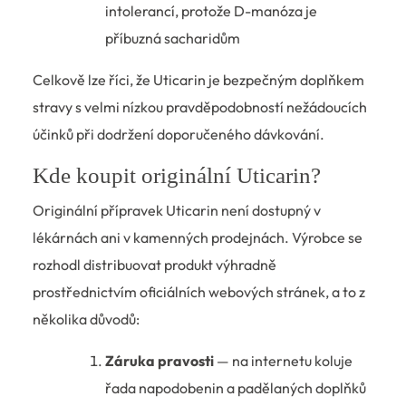
intolerancí, protože D-manóza je
příbuzná sacharidům
Celkově lze říci, že Uticarin je bezpečným doplňkem
stravy s velmi nízkou pravděpodobností nežádoucích
účinků při dodržení doporučeného dávkování.
Kde koupit originální Uticarin?
Originální přípravek Uticarin není dostupný v
lékárnách ani v kamenných prodejnách. Výrobce se
rozhodl distribuovat produkt výhradně
prostřednictvím oficiálních webových stránek, a to z
několika důvodů:
Záruka pravosti
— na internetu koluje
řada napodobenin a padělaných doplňků