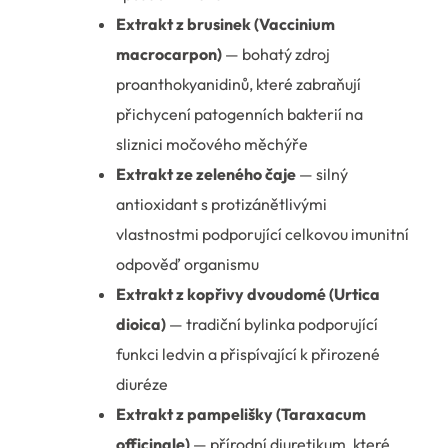
Extrakt z brusinek (Vaccinium
macrocarpon)
— bohatý zdroj
proanthokyanidinů, které zabraňují
přichycení patogenních bakterií na
sliznici močového měchýře
Extrakt ze zeleného čaje
— silný
antioxidant s protizánětlivými
vlastnostmi podporující celkovou imunitní
odpověď organismu
Extrakt z kopřivy dvoudomé (Urtica
dioica)
— tradiční bylinka podporující
funkci ledvin a přispívající k přirozené
diuréze
Extrakt z pampelišky (Taraxacum
officinale)
— přírodní diuretikum, které