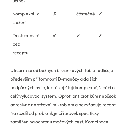
účinek
Komplexní
✔
✗
částečně
✗
složení
Dostupnost
✔
✔
✔
✗
bez
receptu
Uticarin se od běžných brusinkových tablet odlišuje
především přítomností D-manózy a dalších
podpůrných bylin, které zajišťují komplexnější péči o
celý vylučovací systém. Oproti antibiotikům nepůsobí
agresivně na střevní mikrobiom a nevyžaduje recept.
Na rozdíl od probiotik je přípravek specificky
zaměřen na ochranu močových cest. Kombinace