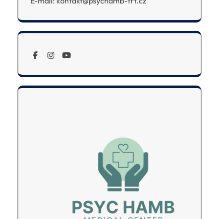
E-mail: kontakt@psychamb-trt.cz