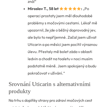
zná!“
Miroslav T., 58 let
:
„Po
operaci prostaty jsem měl dlouhodobé
problémy s močovými cestami. Lékař mě
upozornil, že jde o běžný doprovodný jev,
ale bylo to nepříjemné. Začal jsem užívat
Uticarin a po měsíci jsem pocítil výraznou
úlevu. Přestaly mě bolet záda v oblasti
ledvin a chodit na toaletu v noci musím
podstatně méně. Jsem spokojený a budu
pokračovat v užívání.“
Srovnání Uticarin s alternativními
produkty
Na trhu s doplňky stravy pro zdraví močových cest