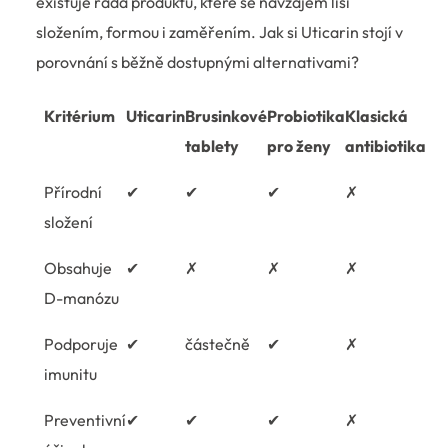
existuje řada produktů, které se navzájem liší
složením, formou i zaměřením. Jak si Uticarin stojí v
porovnání s běžně dostupnými alternativami?
Kritérium
Uticarin
Brusinkové
Probiotika
Klasická
tablety
pro ženy
antibiotika
Přírodní
✔
✔
✔
✗
složení
Obsahuje
✔
✗
✗
✗
D-manózu
Podporuje
✔
částečně
✔
✗
imunitu
Preventivní
✔
✔
✔
✗