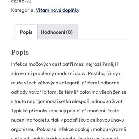
cz345-72
Kategorie:
Vitamínové doplňky
Popis
Hodnocení (0)
Popis
Infekce močových cest patří mezi nejrozšířenější
zdravotní problémy moderní doby. Postihují ženy i
muže všech věkových kategorií, přičemž odborné
odhady hovoří o tom, že téměř polovina všech žen se
s touto nepříjemností setká alespoň jednou za život.
Typické příznaky zahrnují pálení při močení, časté
nucení na toaletu, tlak v podbřišku a celkovou únavu
organismu. Pokud se infekce opakují, mohou výrazně
snižovat kvalitu každodenního života a vyžadovat