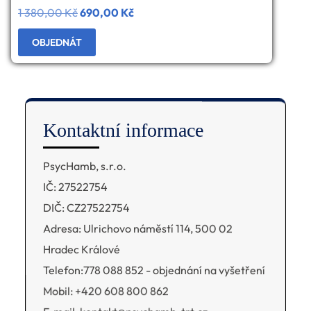
1 380,00
Kč
Původní
690,00
Kč
Aktuální
cena
cena
OBJEDNÁT
byla:
je:
1
690,00 Kč.
380,00 Kč.
Kontaktní informace
PsycHamb, s.r.o.
IČ: 27522754
DIČ: CZ27522754
Adresa: Ulrichovo náměstí 114, 500 02
Hradec Králové
Telefon:778 088 852 - objednání na vyšetření
Mobil: +420 608 800 862