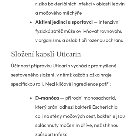
riziko bakteriálních infekcí v oblasti ledvin
a močového měchýře
Aktivní jedinci a sportovci
— intenzivní
fyzická zátěž může ovlivňovat rovnováhu
v organismu a oslabit přirozenou ochranu
Složení kapslí Uticarin
Účinnost přípravku Uticarin vychází z promyšleně
sestaveného složení, v němž každá složka hraje
specifickou roli. Mezi klíčové ingredience patří:
D-manóza
— přírodní monosacharid,
který brání adhezi bakterií Escherichia
coli na stěny močových cest; bakterie jsou
spláchnuty močením dříve, než stihnou
způsobit infekci