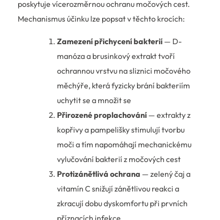
poskytuje vícerozměrnou ochranu močových cest.
Mechanismus účinku lze popsat v těchto krocích:
Zamezení přichycení bakterií
— D-
manóza a brusinkový extrakt tvoří
ochrannou vrstvu na sliznici močového
měchýře, která fyzicky brání bakteriím
uchytit se a množit se
Přirozené proplachování
— extrakty z
kopřivy a pampelišky stimulují tvorbu
moči a tím napomáhají mechanickému
vylučování bakterií z močových cest
Protizánětlivá ochrana
— zelený čaj a
vitamín C snižují zánětlivou reakci a
zkracují dobu dyskomfortu při prvních
příznacích infekce