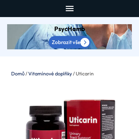
Skip
to
content
PsycHamb
(Press
Enter)
Zobrazit vše
Domů
/
Vitamínové doplňky
/ Uticarin