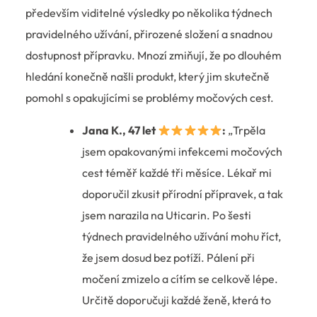
především viditelné výsledky po několika týdnech
pravidelného užívání, přirozené složení a snadnou
dostupnost přípravku. Mnozí zmiňují, že po dlouhém
hledání konečně našli produkt, který jim skutečně
pomohl s opakujícími se problémy močových cest.
Jana K., 47 let
:
„Trpěla
jsem opakovanými infekcemi močových
cest téměř každé tři měsíce. Lékař mi
doporučil zkusit přírodní přípravek, a tak
jsem narazila na Uticarin. Po šesti
týdnech pravidelného užívání mohu říct,
že jsem dosud bez potíží. Pálení při
močení zmizelo a cítím se celkově lépe.
Určitě doporučuji každé ženě, která to