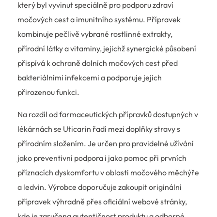
který byl vyvinut speciálně pro podporu zdraví
močových cest a imunitního systému. Přípravek
kombinuje pečlivě vybrané rostlinné extrakty,
přírodní látky a vitaminy, jejichž synergické působení
přispívá k ochraně dolních močových cest před
bakteriálními infekcemi a podporuje jejich
přirozenou funkci.
Na rozdíl od farmaceutických přípravků dostupných v
lékárnách se Uticarin řadí mezi doplňky stravy s
přírodním složením. Je určen pro pravidelné užívání
jako preventivní podpora i jako pomoc při prvních
příznacích dyskomfortu v oblasti močového měchýře
a ledvin. Výrobce doporučuje zakoupit originální
přípravek výhradně přes oficiální webové stránky,
kde je zaručena autentičnost produktu a odborné