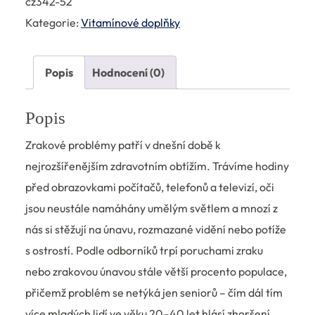
cz342-52
Kategorie:
Vitamínové doplňky
Popis
Hodnocení (0)
Popis
Zrakové problémy patří v dnešní době k
nejrozšířenějším zdravotním obtížím. Trávíme hodiny
před obrazovkami počítačů, telefonů a televizí, oči
jsou neustále namáhány umělým světlem a mnozí z
nás si stěžují na únavu, rozmazané vidění nebo potíže
s ostrostí. Podle odborníků trpí poruchami zraku
nebo zrakovou únavou stále větší procento populace,
přičemž problém se netýká jen seniorů – čím dál tím
více mladých lidí ve věku 20–40 let hlásí zhoršení