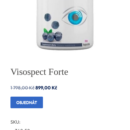
Visospect Forte
Původní
Aktuální
1 798,00
Kč
899,00
Kč
cena
cena
OBJEDNÁT
byla:
je:
1
899,00 Kč.
SKU:
798,00 Kč.