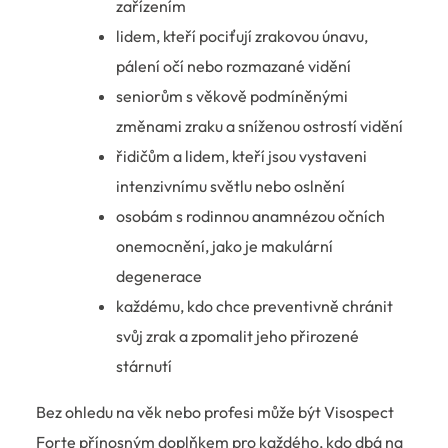
zařízením
lidem, kteří pociťují zrakovou únavu,
pálení očí nebo rozmazané vidění
seniorům s věkově podmíněnými
změnami zraku a sníženou ostrostí vidění
řidičům a lidem, kteří jsou vystaveni
intenzivnímu světlu nebo oslnění
osobám s rodinnou anamnézou očních
onemocnění, jako je makulární
degenerace
každému, kdo chce preventivně chránit
svůj zrak a zpomalit jeho přirozené
stárnutí
Bez ohledu na věk nebo profesi může být Visospect
Forte přínosným doplňkem pro každého, kdo dbá na