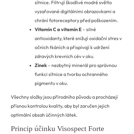
sítnice. Filtrují škodlivé modré světlo
vyzařované digitálními obrazovkami a
chrání fotoreceptory před poškozením.
Vitamín C a vitamín E
– silné
antioxidanty, které snižují oxidační stres v
očních tkáních a přispívají k udržení
zdravých krevních cév v oku.
Zinek
– nezbytný minerál pro správnou
funkci sítnice a tvorbu ochranného
pigmentu v oku.
Všechny složky jsou přírodního původu a procházejí
přísnou kontrolou kvality, aby byl zaručen jejich
optimální obsah účinných látek.
Princip účinku Visospect Forte