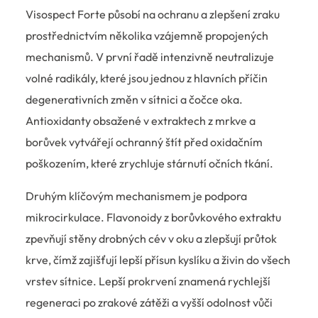
Visospect Forte působí na ochranu a zlepšení zraku
prostřednictvím několika vzájemně propojených
mechanismů. V první řadě intenzivně neutralizuje
volné radikály, které jsou jednou z hlavních příčin
degenerativních změn v sítnici a čočce oka.
Antioxidanty obsažené v extraktech z mrkve a
borůvek vytvářejí ochranný štít před oxidačním
poškozením, které zrychluje stárnutí očních tkání.
Druhým klíčovým mechanismem je podpora
mikrocirkulace. Flavonoidy z borůvkového extraktu
zpevňují stěny drobných cév v oku a zlepšují průtok
krve, čímž zajišťují lepší přísun kyslíku a živin do všech
vrstev sítnice. Lepší prokrvení znamená rychlejší
regeneraci po zrakové zátěži a vyšší odolnost vůči