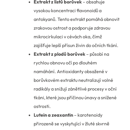
Extrakt z listů borůvek
– obsahuje
vysokou koncentraci flavonoidů a
antokyanů. Tento extrakt pomáhá obnovit
zrakovou ostrost a podporuje zdravou
mikrocirkulaci v cévách oka, čímž
zajišťuje lepší přísun živin do očních tkání.
Extrakt z plodů borůvek
– působí na
rychlou obnovu očí po dlouhém
namáhání. Antioxidanty obsažené v
borůvkovém extraktu neutralizují volné
radikály a snižují zánětlivé procesy v oční
tkáni, které jsou příčinou únavy a snížené
ostrosti.
Lutein a zeaxantin
– karotenoidy
přirozeně se vyskytující v žluté skvrně