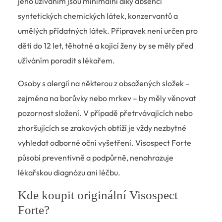
jeho užíváním jsou minimální díky absenci
syntetických chemických látek, konzervantů a
umělých přídatných látek. Přípravek není určen pro
děti do 12 let, těhotné a kojící ženy by se měly před
užíváním poradit s lékařem.
Osoby s alergií na některou z obsažených složek –
zejména na borůvky nebo mrkev – by měly věnovat
pozornost složení. V případě přetrvávajících nebo
zhoršujících se zrakových obtíží je vždy nezbytné
vyhledat odborné oční vyšetření. Visospect Forte
působí preventivně a podpůrně, nenahrazuje
lékařskou diagnózu ani léčbu.
Kde koupit originální Visospect
Forte?