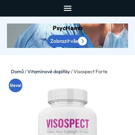
Skip
to
content
PsycHamb
(Press
Enter)
Zobrazit vše
Domů
/
Vitamínové doplňky
/ Visospect Forte
Sleva!