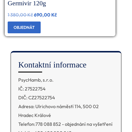
Germivir 120g
1 380,00
Kč
Původní
690,00
Kč
Aktuální
cena
cena
OBJEDNÁT
byla:
je:
1
690,00 Kč.
380,00 Kč.
Kontaktní informace
PsycHamb, s.r.o.
IČ: 27522754
DIČ: CZ27522754
Adresa: Ulrichovo náměstí 114, 500 02
Hradec Králové
Telefon:778 088 852 - objednání na vyšetření