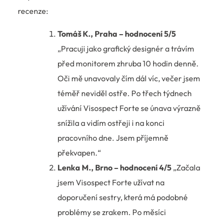
recenze:
Tomáš K., Praha – hodnocení 5/5
„Pracuji jako grafický designér a trávím
před monitorem zhruba 10 hodin denně.
Oči mě unavovaly čím dál víc, večer jsem
téměř neviděl ostře. Po třech týdnech
užívání Visospect Forte se únava výrazně
snížila a vidím ostřeji i na konci
pracovního dne. Jsem příjemně
překvapen.“
Lenka M., Brno – hodnocení 4/5
„Začala
jsem Visospect Forte užívat na
doporučení sestry, která má podobné
problémy se zrakem. Po měsíci