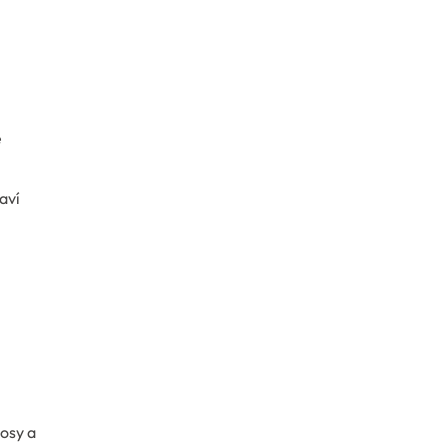
é
aví
osy a