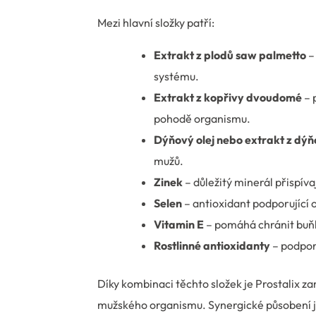
Mezi hlavní složky patří:
Extrakt z plodů saw palmetto
–
systému.
Extrakt z kopřivy dvoudomé
– 
pohodě organismu.
Dýňový olej nebo extrakt z dý
mužů.
Zinek
– důležitý minerál přispíva
Selen
– antioxidant podporující
Vitamin E
– pomáhá chránit buňk
Rostlinné antioxidanty
– podpor
Díky kombinaci těchto složek je Prostalix za
mužského organismu. Synergické působení je