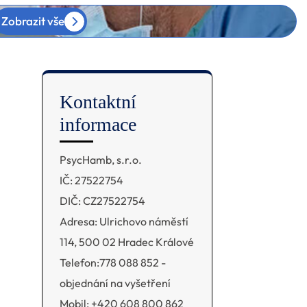
Zobrazit vše
Kontaktní
informace
PsycHamb, s.r.o.
IČ: 27522754
DIČ: CZ27522754
Adresa: Ulrichovo náměstí
114, 500 02 Hradec Králové
Telefon:778 088 852 -
objednání na vyšetření
Mobil: +420 608 800 862