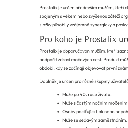
Prostalix je určen především mužům, kteří 
spojeným s věkem nebo zvýšenou zátěží org
složky působily vzájemně synergicky a posk
Pro koho je Prostalix u
Prostalix je doporučován mužům, kteří zazna
podpořit zdraví močových cest. Produkt mů
období, kdy se začínají objevovat první zná
Doplněk je určen pro různé skupiny uživatelů
Muže po 40. roce života.
Muže s častým nočním močením
Osoby pociťující tlak nebo nepoh
Muže se sedavým zaměstnáním.