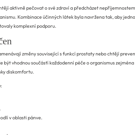
chtějí aktivně pečovat o své zdraví a předcházet nepříjemnoste
anismu. Kombinace účinných látek byla navržena tak, aby jedno
ytovaly komplexní podporu.
rčen
menávají změny související s funkcí prostaty nebo chtějí preve
že být vhodnou součástí každodenní péče o organismus zejména
mky diskomfortu.
:
.
odlí v oblasti pánve.