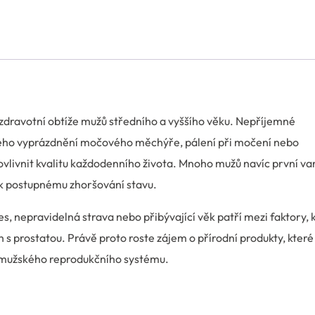
 zdravotní obtíže mužů středního a vyššího věku. Nepříjemné
lného vyprázdnění močového měchýře, pálení při močení nebo
ovlivnit kvalitu každodenního života. Mnoho mužů navíc první v
 k postupnému zhoršování stavu.
es, nepravidelná strava nebo přibývající věk patří mezi faktory, 
h s prostatou. Právě proto roste zájem o přírodní produkty, které
 mužského reprodukčního systému.