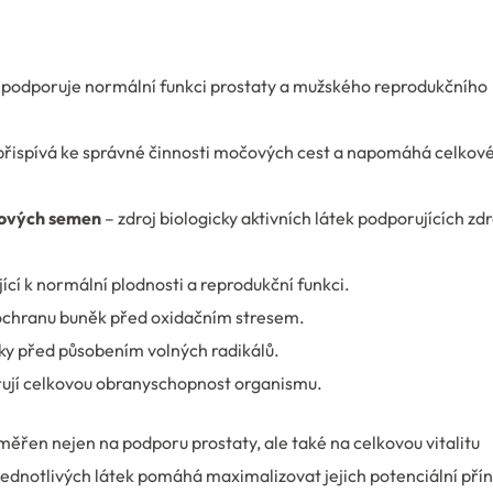
 podporuje normální funkci prostaty a mužského reprodukčního
přispívá ke správné činnosti močových cest a napomáhá celkov
ňových semen
– zdroj biologicky aktivních látek podporujících zdr
jící k normální plodnosti a reprodukční funkci.
 ochranu buněk před oxidačním stresem.
y před působením volných radikálů.
ují celkovou obranyschopnost organismu.
měřen nejen na podporu prostaty, ale také na celkovou vitalitu
dnotlivých látek pomáhá maximalizovat jejich potenciální přín