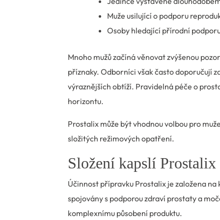
Jedince vystavené dlouhodobém
Muže usilující o podporu reprodu
Osoby hledající přírodní podporu
Mnoho mužů začíná věnovat zvýšenou pozornos
příznaky. Odborníci však často doporučují 
výraznějších obtíží. Pravidelná péče o pros
horizontu.
Prostalix může být vhodnou volbou pro muže, k
složitých režimových opatření.
Složení kapslí Prostalix
Účinnost přípravku Prostalix je založena na
spojovány s podporou zdraví prostaty a močov
komplexnímu působení produktu.