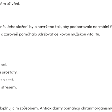
ém užívání.
sně. Jeho složení bylo navrženo tak, aby podporovalo normální f
t a zároveň pomáhalo udržovat celkovou mužskou vitalitu.
oci.
i prostaty.
ch cest.
 stresem.
 doplňujícím způsobem. Antioxidanty pomáhají chránit organism