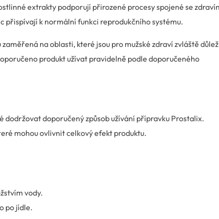
ostlinné extrakty podporují přirozené procesy spojené se zdraví
víc přispívají k normální funkci reprodukčního systému.
aměřená na oblasti, které jsou pro mužské zdraví zvláště důlež
 doporučeno produkt užívat pravidelně podle doporučeného
té dodržovat doporučený způsob užívání přípravku Prostalix.
které mohou ovlivnit celkový efekt produktu.
žstvím vody.
 po jídle.