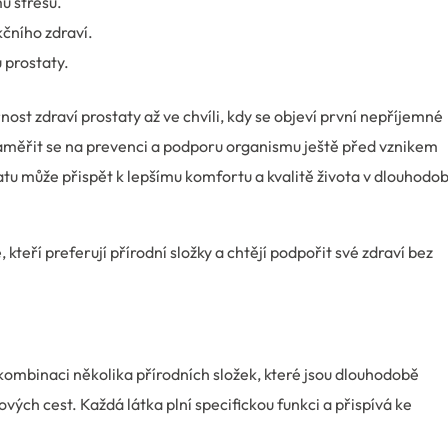
u stresu.
kčního zdraví.
 prostaty.
t zdraví prostaty až ve chvíli, kdy se objeví první nepříjemné
zaměřit se na prevenci a podporu organismu ještě před vznikem
tatu může přispět k lepšímu komfortu a kvalitě života v dlouhod
teří preferují přírodní složky a chtějí podpořit své zdraví bez
 kombinaci několika přírodních složek, které jsou dlouhodobě
ých cest. Každá látka plní specifickou funkci a přispívá ke