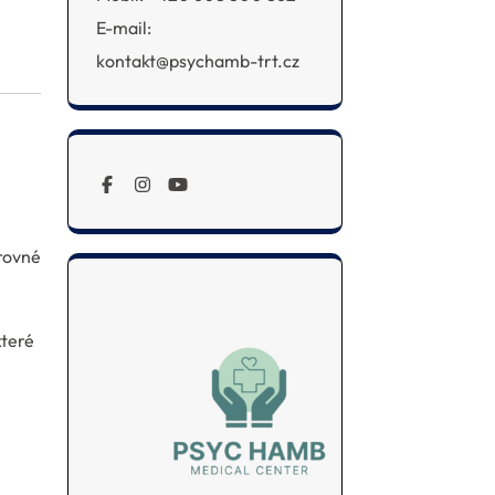
E-mail:
kontakt@psychamb-trt.cz
arovné
které