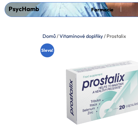
Skip
PsycHamb
Farmacie
to
content
(Press
Domů
/
Vitamínové doplňky
/ Prostalix
Enter)
Sleva!