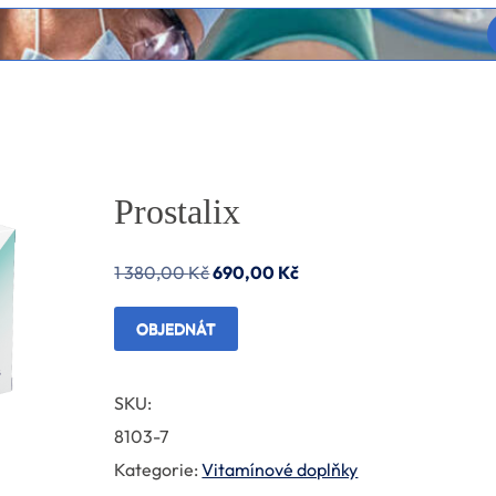
Prostalix
Původní
Aktuální
1 380,00
Kč
690,00
Kč
cena
cena
OBJEDNÁT
byla:
je:
1
690,00 Kč.
SKU:
380,00 Kč.
8103-7
Kategorie:
Vitamínové doplňky