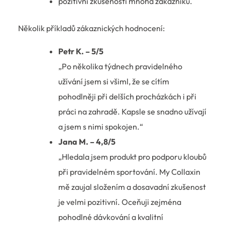
pozitivní zkušenosti mnoha zákazníků.
Několik příkladů zákaznických hodnocení:
Petr K. – 5/5
„Po několika týdnech pravidelného
užívání jsem si všiml, že se cítím
pohodlněji při delších procházkách i při
práci na zahradě. Kapsle se snadno užívají
a jsem s nimi spokojen.“
Jana M. – 4,8/5
„Hledala jsem produkt pro podporu kloubů
při pravidelném sportování. My Collaxin
mě zaujal složením a dosavadní zkušenost
je velmi pozitivní. Oceňuji zejména
pohodlné dávkování a kvalitní