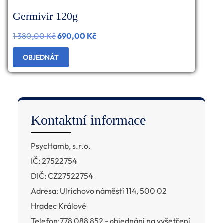
Germivir 120g
1 380,00
Kč
Původní
690,00
Kč
Aktuální
cena
cena
OBJEDNÁT
byla:
je:
1
690,00 Kč.
380,00 Kč.
Kontaktní informace
PsycHamb, s.r.o.
IČ: 27522754
DIČ: CZ27522754
Adresa: Ulrichovo náměstí 114, 500 02
Hradec Králové
Telefon:778 088 852 - objednání na vyšetření