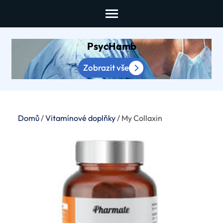
Skip
to
content
PsycHamb
(Press
Enter)
Zobrazit vše
Domů
/
Vitamínové doplňky
/ My Collaxin