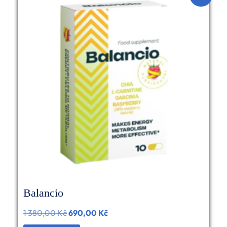
Balancio
1 380,00
Kč
Původní
690,00
Kč
Aktuální