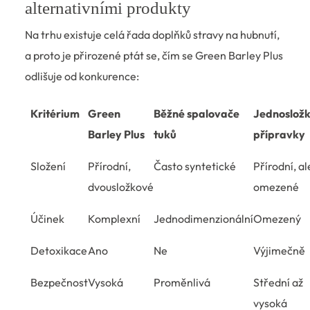
alternativními produkty
Na trhu existuje celá řada doplňků stravy na hubnutí,
a proto je přirozené ptát se, čím se Green Barley Plus
odlišuje od konkurence:
Kritérium
Green
Běžné spalovače
Jednoslož
Barley Plus
tuků
přípravky
Složení
Přírodní,
Často syntetické
Přírodní, al
dvousložkové
omezené
Účinek
Komplexní
Jednodimenzionální
Omezený
Detoxikace
Ano
Ne
Výjimečně
Bezpečnost
Vysoká
Proměnlivá
Střední až
vysoká