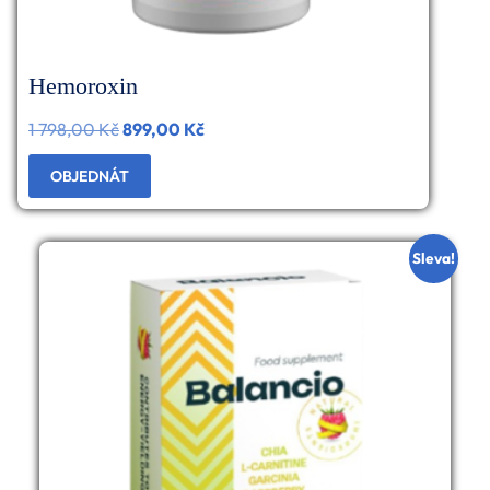
Hemoroxin
1 798,00
Kč
Původní
899,00
Kč
Aktuální
cena
cena
OBJEDNÁT
byla:
je:
1
899,00 Kč.
Sleva!
798,00 Kč.