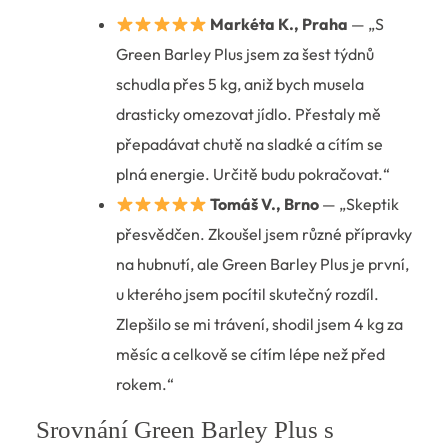
Markéta K., Praha
— „S
Green Barley Plus jsem za šest týdnů
schudla přes 5 kg, aniž bych musela
drasticky omezovat jídlo. Přestaly mě
přepadávat chutě na sladké a cítím se
plná energie. Určitě budu pokračovat.“
Tomáš V., Brno
— „Skeptik
přesvědčen. Zkoušel jsem různé přípravky
na hubnutí, ale Green Barley Plus je první,
u kterého jsem pocítil skutečný rozdíl.
Zlepšilo se mi trávení, shodil jsem 4 kg za
měsíc a celkově se cítím lépe než před
rokem.“
Srovnání Green Barley Plus s