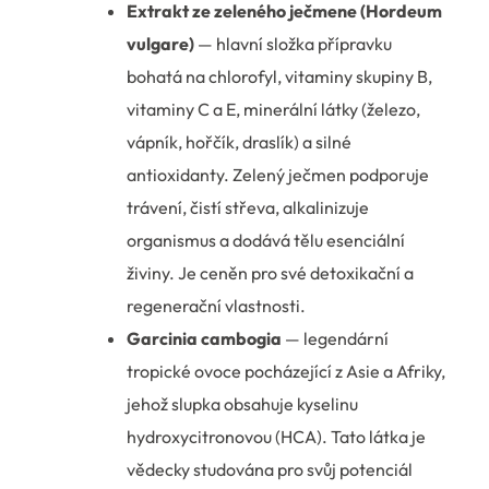
Extrakt ze zeleného ječmene (Hordeum
vulgare)
— hlavní složka přípravku
bohatá na chlorofyl, vitaminy skupiny B,
vitaminy C a E, minerální látky (železo,
vápník, hořčík, draslík) a silné
antioxidanty. Zelený ječmen podporuje
trávení, čistí střeva, alkalinizuje
organismus a dodává tělu esenciální
živiny. Je ceněn pro své detoxikační a
regenerační vlastnosti.
Garcinia cambogia
— legendární
tropické ovoce pocházející z Asie a Afriky,
jehož slupka obsahuje kyselinu
hydroxycitronovou (HCA). Tato látka je
vědecky studována pro svůj potenciál