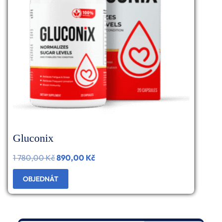
Gluconix
1 780,00
Kč
Původní
890,00
Kč
Aktuální
cena
cena
OBJEDNÁT
byla:
je:
1
890,00 Kč.
780,00 Kč.