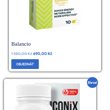
Balancio
1 380,00
Kč
Původní
690,00
Kč
Aktuální
cena
cena
OBJEDNÁT
byla:
je:
1
690,00 Kč.
Sleva!
380,00 Kč.