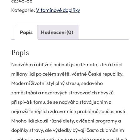
cz345-58
Kategorie:
Vitamínové doplňky
Popis
Hodnocení (0)
Popis
Nadváha a obtížné hubnutí jsou témata, která trápí
miliony lidí po celém světě, včetně České republiky.
Moderní životní styl plný stresu, sedavého
zaměstnání a nezdravých stravovacích návyků
přispívá k tomu, že se nadváha stává jedním z
nejrozšířenějších zdravotních problémů současnosti.
Mnoho lidí zkouší různé diety, cvičební programy a
doplňky stravy, ale výsledky bývají často zklamáním
— váha se vrací zpět, energie ubývá a motivace klesá.