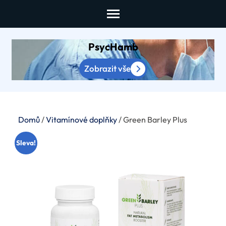
Skip
to
content
PsycHamb
(Press
Enter)
Zobrazit vše
Domů
/
Vitamínové doplňky
/ Green Barley Plus
Sleva!