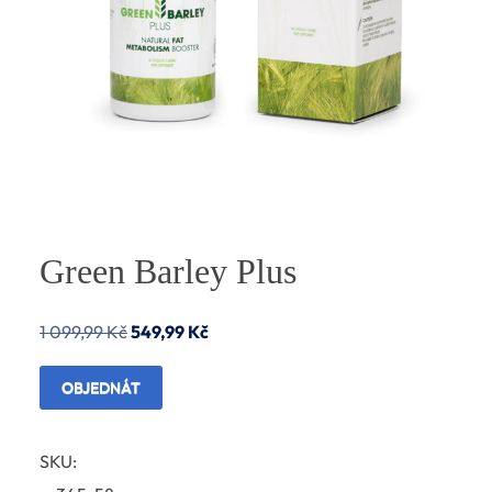
Green Barley Plus
Původní
Aktuální
1 099,99
Kč
549,99
Kč
cena
cena
OBJEDNÁT
byla:
je:
1
549,99 Kč.
SKU:
099,99 Kč.