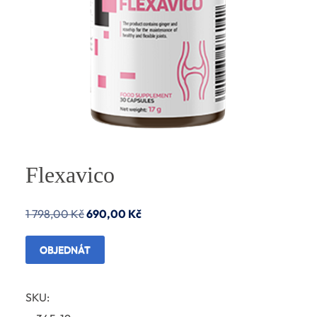
Flexavico
Původní
Aktuální
1 798,00
Kč
690,00
Kč
cena
cena
OBJEDNÁT
byla:
je:
1
690,00 Kč.
SKU:
798,00 Kč.