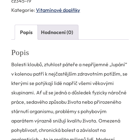
cz345-19
Kategorie:
Vitamínové doplňky
Popis
Hodnocení (0)
Popis
Bolesti kloubů, ztuhlost páteře a nepříjemné „lupání“
v kolenou patří k nejčastějším zdravotním potížím, se
kterými se potýkají lidé napříč všemi věkovými
skupinami. Ať už se jedná o důsledek fyzicky náročné
práce, sedavého způsobu života nebo přirozeného
stárnutí organismu, problémy s pohybovým
aparátem výrazně snižují kvalitu života. Omezená
pohyblivost, chronická bolest a závislost na
analgeticích – to je realita milionů lidí. Moderní