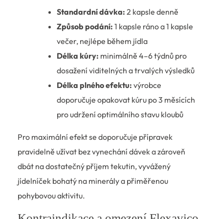
Standardní dávka:
2 kapsle denně
Způsob podání:
1 kapsle ráno a 1 kapsle
večer, nejlépe během jídla
Délka kúry:
minimálně 4–6 týdnů pro
dosažení viditelných a trvalých výsledků
Délka plného efektu:
výrobce
doporučuje opakovat kúru po 3 měsících
pro udržení optimálního stavu kloubů
Pro maximální efekt se doporučuje přípravek
pravidelně užívat bez vynechání dávek a zároveň
dbát na dostatečný příjem tekutin, vyvážený
jídelníček bohatý na minerály a přiměřenou
pohybovou aktivitu.
Kontraindikace a omezení Flexavico