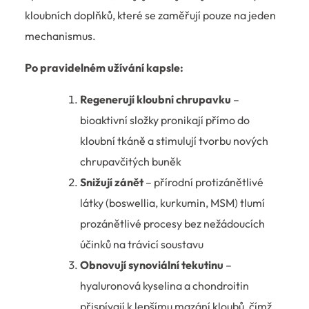
kloubních doplňků, které se zaměřují pouze na jeden
mechanismus.
Po pravidelném užívání kapsle:
Regenerují kloubní chrupavku
–
bioaktivní složky pronikají přímo do
kloubní tkáně a stimulují tvorbu nových
chrupavčitých buněk
Snižují zánět
– přírodní protizánětlivé
látky (boswellia, kurkumin, MSM) tlumí
prozánětlivé procesy bez nežádoucích
účinků na trávicí soustavu
Obnovují synoviální tekutinu
–
hyaluronová kyselina a chondroitin
přispívají k lepšímu mazání kloubů, čímž