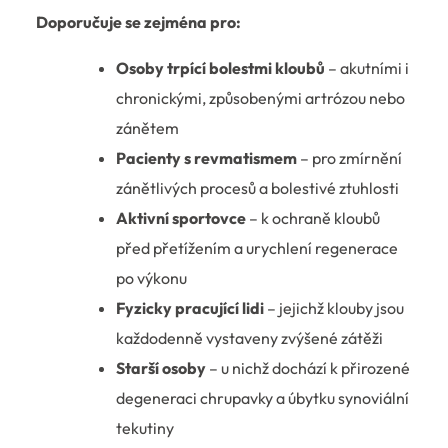
Doporučuje se zejména pro:
Osoby trpící bolestmi kloubů
– akutními i
chronickými, způsobenými artrózou nebo
zánětem
Pacienty s revmatismem
– pro zmírnění
zánětlivých procesů a bolestivé ztuhlosti
Aktivní sportovce
– k ochraně kloubů
před přetížením a urychlení regenerace
po výkonu
Fyzicky pracující lidi
– jejichž klouby jsou
každodenně vystaveny zvýšené zátěži
Starší osoby
– u nichž dochází k přirozené
degeneraci chrupavky a úbytku synoviální
tekutiny