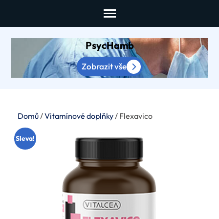
Skip
to
content
PsycHamb
(Press
Enter)
Zobrazit vše
Domů
/
Vitamínové doplňky
/ Flexavico
Sleva!