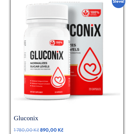
Sleva!
Gluconix
1 780,00
Kč
Původní
890,00
Kč
Aktuální