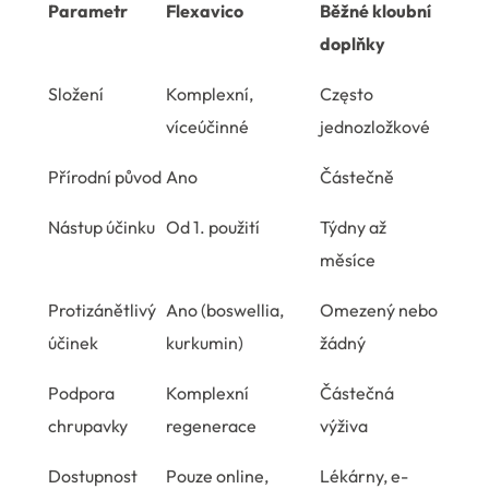
Parametr
Flexavico
Běžné kloubní
doplňky
Složení
Komplexní,
Często
víceúčinné
jednozložkové
Přírodní původ
Ano
Částečně
Nástup účinku
Od 1. použití
Týdny až
měsíce
Protizánětlivý
Ano (boswellia,
Omezený nebo
účinek
kurkumin)
žádný
Podpora
Komplexní
Částečná
chrupavky
regenerace
výživa
Dostupnost
Pouze online,
Lékárny, e-