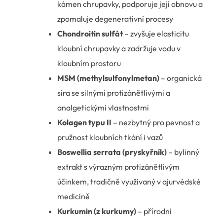
kámen chrupavky, podporuje její obnovu a
zpomaluje degenerativní procesy
Chondroitin sulfát
– zvyšuje elasticitu
kloubní chrupavky a zadržuje vodu v
kloubním prostoru
MSM (methylsulfonylmetan)
– organická
síra se silnými protizánětlivými a
analgetickými vlastnostmi
Kolagen typu II
– nezbytný pro pevnost a
pružnost kloubních tkání i vazů
Boswellia serrata (pryskyřník)
– bylinný
extrakt s výrazným protizánětlivým
účinkem, tradičně využívaný v ajurvédské
medicíně
Kurkumin (z kurkumy)
– přírodní