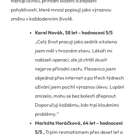
nástup účinku, přírodní složení a zlepšení
pohyblivosti, které mnozí popisují jako výraznou
změnu v každodenním životě.
Karel Novák, 58 let – hodnocení 5/5
„Celý život pracuji jako zedník a kolena
jsem měl v hrozném stavu. Lékaři mi
nabízeli operaci, ale já chtěl zkusit
nejprve přírodní cestu. Flexavico jsem
objednal přes internet a po třech týdnech
užívání jsem pocítil výraznou úlevu. Lupání
zmizelo, mohu se bez bolestí dřepnout.
Doporučuji každému, kdo trpí kloubními
problémy.“
Markéta Horáčková, 64 let – hodnocení
5/5
„Trpím revmatismem přes deset let a