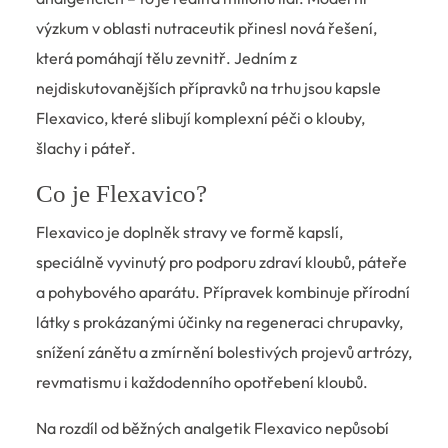
výzkum v oblasti nutraceutik přinesl nová řešení,
která pomáhají tělu zevnitř. Jedním z
nejdiskutovanějších přípravků na trhu jsou kapsle
Flexavico, které slibují komplexní péči o klouby,
šlachy i páteř.
Co je Flexavico?
Flexavico je doplněk stravy ve formě kapslí,
speciálně vyvinutý pro podporu zdraví kloubů, páteře
a pohybového aparátu. Přípravek kombinuje přírodní
látky s prokázanými účinky na regeneraci chrupavky,
snížení zánětu a zmírnění bolestivých projevů artrózy,
revmatismu i každodenního opotřebení kloubů.
Na rozdíl od běžných analgetik Flexavico nepůsobí