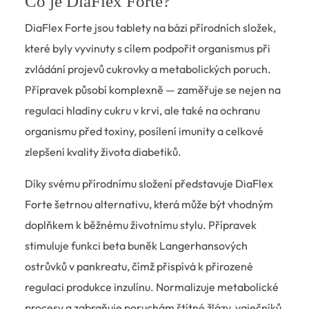
Co je DiaFlex Forte?
DiaFlex Forte jsou tablety na bázi přírodních složek,
které byly vyvinuty s cílem podpořit organismus při
zvládání projevů cukrovky a metabolických poruch.
Přípravek působí komplexně — zaměřuje se nejen na
regulaci hladiny cukru v krvi, ale také na ochranu
organismu před toxiny, posílení imunity a celkové
zlepšení kvality života diabetiků.
Díky svému přírodnímu složení představuje DiaFlex
Forte šetrnou alternativu, která může být vhodným
doplňkem k běžnému životnímu stylu. Přípravek
stimuluje funkci beta buněk Langerhansových
ostrůvků v pankreatu, čímž přispívá k přirozené
regulaci produkce inzulínu. Normalizuje metabolické
procesy a zabraňuje poruchám štítné žlázy, vaječníků