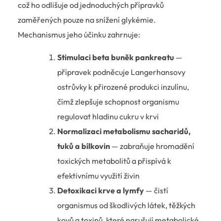
což ho odlišuje od jednoduchých přípravků
zaměřených pouze na snížení glykémie.
Mechanismus jeho účinku zahrnuje:
Stimulaci beta buněk pankreatu
—
přípravek podněcuje Langerhansovy
ostrůvky k přirozené produkci inzulínu,
čímž zlepšuje schopnost organismu
regulovat hladinu cukru v krvi
Normalizaci metabolismu sacharidů,
tuků a bílkovin
— zabraňuje hromadění
toxických metabolitů a přispívá k
efektivnímu využití živin
Detoxikaci krve a lymfy
— čistí
organismus od škodlivých látek, těžkých
kovů a toxinů, které narušují metabolické