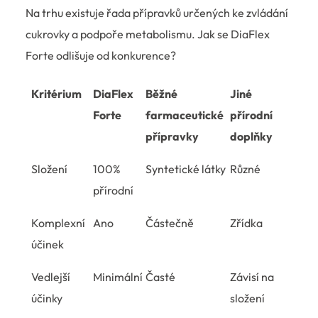
Na trhu existuje řada přípravků určených ke zvládání
cukrovky a podpoře metabolismu. Jak se DiaFlex
Forte odlišuje od konkurence?
Kritérium
DiaFlex
Běžné
Jiné
Forte
farmaceutické
přírodní
přípravky
doplňky
Složení
100%
Syntetické látky
Různé
přírodní
Komplexní
Ano
Částečně
Zřídka
účinek
Vedlejší
Minimální
Časté
Závisí na
účinky
složení