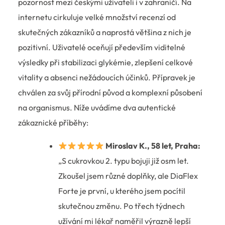
pozornost mezi českými uživateli i v zahraničí. Na
internetu cirkuluje velké množství recenzí od
skutečných zákazníků a naprostá většina z nich je
pozitivní. Uživatelé oceňují především viditelné
výsledky při stabilizaci glykémie, zlepšení celkové
vitality a absenci nežádoucích účinků. Přípravek je
chválen za svůj přírodní původ a komplexní působení
na organismus. Níže uvádíme dva autentické
zákaznické příběhy:
Miroslav K., 58 let, Praha:
„S cukrovkou 2. typu bojuji již osm let.
Zkoušel jsem různé doplňky, ale DiaFlex
Forte je první, u kterého jsem pocítil
skutečnou změnu. Po třech týdnech
užívání mi lékař naměřil výrazně lepší