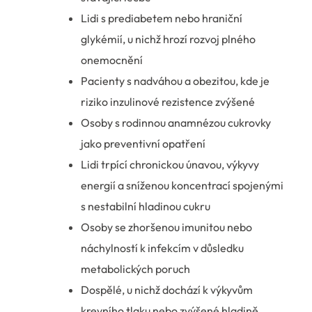
Lidi s prediabetem nebo hraniční
glykémií, u nichž hrozí rozvoj plného
onemocnění
Pacienty s nadváhou a obezitou, kde je
riziko inzulinové rezistence zvýšené
Osoby s rodinnou anamnézou cukrovky
jako preventivní opatření
Lidi trpící chronickou únavou, výkyvy
energií a sníženou koncentrací spojenými
s nestabilní hladinou cukru
Osoby se zhoršenou imunitou nebo
náchylností k infekcím v důsledku
metabolických poruch
Dospělé, u nichž dochází k výkyvům
krevního tlaku nebo zvýšené hladině