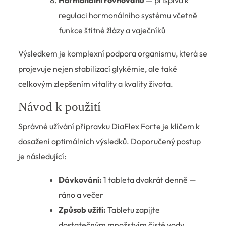
Hormonální rovnováhu
— přispívá k
regulaci hormonálního systému včetně
funkce štítné žlázy a vaječníků
Výsledkem je komplexní podpora organismu, která se
projevuje nejen stabilizací glykémie, ale také
celkovým zlepšením vitality a kvality života.
Návod k použití
Správné užívání přípravku DiaFlex Forte je klíčem k
dosažení optimálních výsledků. Doporučený postup
je následující:
Dávkování:
1 tableta dvakrát denně —
ráno a večer
Způsob užití:
Tabletu zapijte
dostatečným množstvím čisté vody