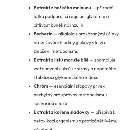
Extrakt z hořkého melounu
— přírodní
látka podporující regulaci glykémie a
citlivost buněk na inzulín
Berberín
— alkaloid s prokázanými účinky
na snižování hladiny glukózy v krvi a
zlepšení metabolismu
Extrakt z listů moruše bílé
— zpomaluje
vstřebávání cukrů ze stravy a napomáhá
stabilizaci glykemického indexu
Chróm
— esenciální stopový prvek
nezbytný pro správný metabolismus
sacharidů a tuků
Extrakt z kořene sladovky
— přispívá k
detoxikaci organismu a protizánětlivému
působení