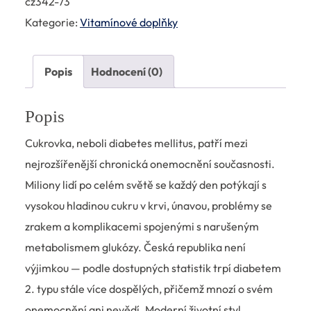
cz342-73
Kategorie:
Vitamínové doplňky
Popis
Hodnocení (0)
Popis
Cukrovka, neboli diabetes mellitus, patří mezi
nejrozšířenější chronická onemocnění současnosti.
Miliony lidí po celém světě se každý den potýkají s
vysokou hladinou cukru v krvi, únavou, problémy se
zrakem a komplikacemi spojenými s narušeným
metabolismem glukózy. Česká republika není
výjimkou — podle dostupných statistik trpí diabetem
2. typu stále více dospělých, přičemž mnozí o svém
onemocnění ani nevědí. Moderní životní styl,