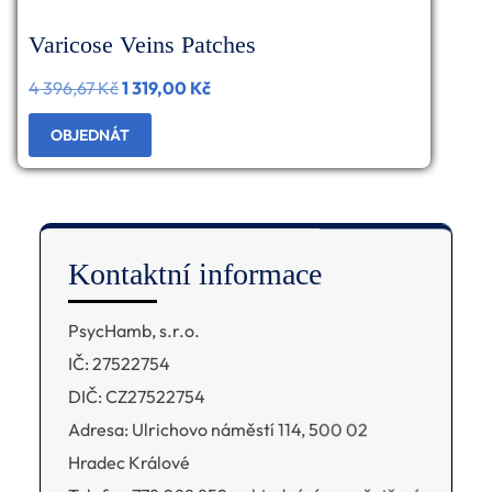
Varicose Veins Patches
4 396,67
Kč
Původní
1 319,00
Kč
Aktuální
cena
cena
OBJEDNÁT
byla:
je:
4
1
396,67 Kč.
319,00 Kč.
Kontaktní informace
PsycHamb, s.r.o.
IČ: 27522754
DIČ: CZ27522754
Adresa: Ulrichovo náměstí 114, 500 02
Hradec Králové