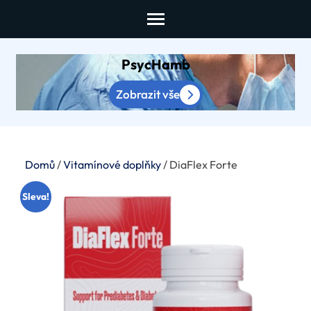
Skip
to
content
PsycHamb
(Press
Enter)
Zobrazit vše
Domů
/
Vitamínové doplňky
/ DiaFlex Forte
Sleva!