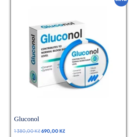
Gluconol
1 380,00
Kč
Původní
690,00
Kč
Aktuální