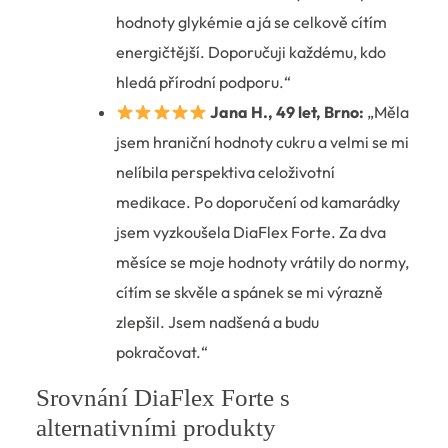
hodnoty glykémie a já se celkově cítím
energičtější. Doporučuji každému, kdo
hledá přírodní podporu.“
Jana H., 49 let, Brno:
„Měla
jsem hraniční hodnoty cukru a velmi se mi
nelíbila perspektiva celoživotní
medikace. Po doporučení od kamarádky
jsem vyzkoušela DiaFlex Forte. Za dva
měsíce se moje hodnoty vrátily do normy,
cítím se skvěle a spánek se mi výrazně
zlepšil. Jsem nadšená a budu
pokračovat.“
Srovnání DiaFlex Forte s
alternativními produkty