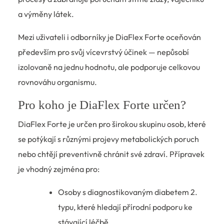
a výměny látek.
Mezi uživateli i odborníky je DiaFlex Forte oceňován
především pro svůj vícevrstvý účinek — nepůsobí
izolovaně na jednu hodnotu, ale podporuje celkovou
rovnováhu organismu.
Pro koho je DiaFlex Forte určen?
DiaFlex Forte je určen pro širokou skupinu osob, které
se potýkají s různými projevy metabolických poruch
nebo chtějí preventivně chránit své zdraví. Přípravek
je vhodný zejména pro:
Osoby s diagnostikovaným diabetem 2.
typu, které hledají přírodní podporu ke
stávající léčbě