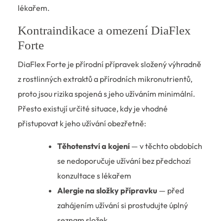
lékařem.
Kontraindikace a omezení DiaFlex
Forte
DiaFlex Forte je přírodní přípravek složený výhradně
z rostlinných extraktů a přírodních mikronutrientů,
proto jsou rizika spojená s jeho užíváním minimální.
Přesto existují určité situace, kdy je vhodné
přistupovat k jeho užívání obezřetně:
Těhotenství a kojení
— v těchto obdobích
se nedoporučuje užívání bez předchozí
konzultace s lékařem
Alergie na složky přípravku
— před
zahájením užívání si prostudujte úplný
seznam složek