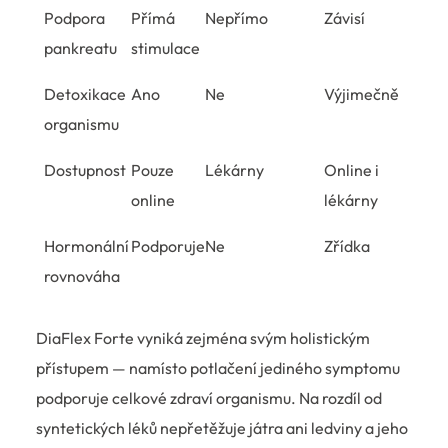
Podpora
Přímá
Nepřímo
Závisí
pankreatu
stimulace
Detoxikace
Ano
Ne
Výjimečně
organismu
Dostupnost
Pouze
Lékárny
Online i
online
lékárny
Hormonální
Podporuje
Ne
Zřídka
rovnováha
DiaFlex Forte vyniká zejména svým holistickým
přístupem — namísto potlačení jediného symptomu
podporuje celkové zdraví organismu. Na rozdíl od
syntetických léků nepřetěžuje játra ani ledviny a jeho