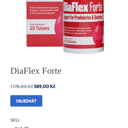
DiaFlex Forte
Původní
Aktuální
1 178,00
Kč
589,00
Kč
cena
cena
OBJEDNÁT
byla:
je:
1
589,00 Kč.
SKU:
178,00 Kč.